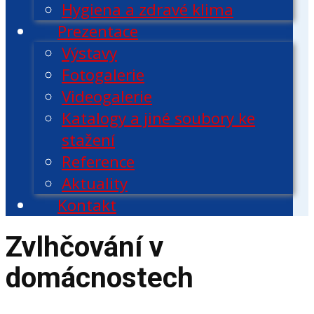
Hygiena a zdravé klima
Prezentace
Výstavy
Fotogalerie
Videogalerie
Katalogy a jiné soubory ke
stažení
Reference
Aktuality
Kontakt
Zvlhčování v
domácnostech