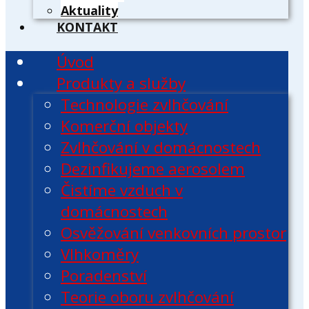
Aktuality
KONTAKT
Úvod
Produkty a služby
Technologie zvlhčování
Komerční objekty
Zvlhčování v domácnostech
Dezinfikujeme aerosolem
Čistíme vzduch v
domácnostech
Osvěžování venkovních prostor
Vlhkoměry
Poradenství
Teorie oboru zvlhčování