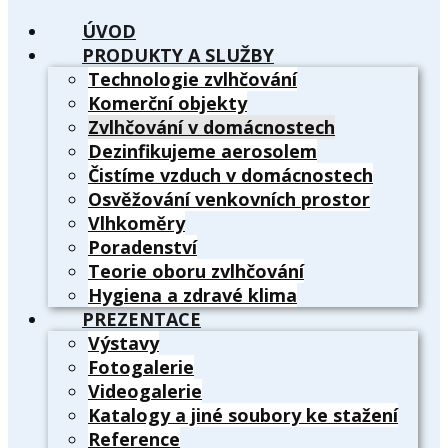
ÚVOD
PRODUKTY A SLUŽBY
Technologie zvlhčování
Komerční objekty
Zvlhčování v domácnostech
Dezinfikujeme aerosolem
Čistíme vzduch v domácnostech
Osvěžování venkovních prostor
Vlhkoměry
Poradenství
Teorie oboru zvlhčování
Hygiena a zdravé klima
PREZENTACE
Výstavy
Fotogalerie
Videogalerie
Katalogy a jiné soubory ke stažení
Reference