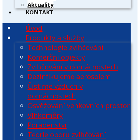
Aktuality
KONTAKT
Úvod
Produkty a služby
Technologie zvlhčování
Komerční objekty
Zvlhčování v domácnostech
Dezinfikujeme aerosolem
Čistíme vzduch v
domácnostech
Osvěžování venkovních prostor
Vlhkoměry
Poradenství
Teorie oboru zvlhčování