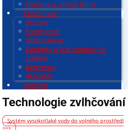
Hygiena a zdravé klima
Prezentace
Výstavy
Fotogalerie
Videogalerie
Katalogy a jiné soubory ke
stažení
Reference
Aktuality
Kontakt
Technologie zvlhčování
Systém vysokotlaké vody do volného prostředí
>>>