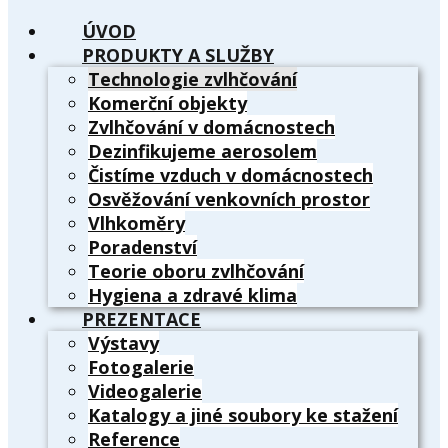
ÚVOD
PRODUKTY A SLUŽBY
Technologie zvlhčování
Komerční objekty
Zvlhčování v domácnostech
Dezinfikujeme aerosolem
Čistíme vzduch v domácnostech
Osvěžování venkovních prostor
Vlhkoměry
Poradenství
Teorie oboru zvlhčování
Hygiena a zdravé klima
PREZENTACE
Výstavy
Fotogalerie
Videogalerie
Katalogy a jiné soubory ke stažení
Reference