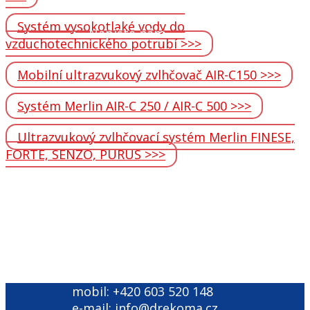
Systém vysokotlaké vody do
Napište nám
vzduchotechnického potrubí >>>
Mobilní ultrazvukový zvlhčovač AIR-C150 >>>
Systém Merlin AIR-C 250 / AIR-C 500 >>>
Ultrazvukový zvlhčovací systém Merlin FINESE,
FORTE, SENZO, PURUS >>>
mobil: +420 603 520 148
e-mail: info@drekoma.cz