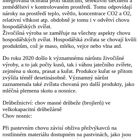
integrovaná ochrana proti škůdcům, selektivní šlechtění a
zemědělství v kontrolovaném prostředí. Tomu odpovídají
nároky na prostředí teplo, světlo, koncentrace CO2 a O2,
relativní vlhkost atp. obdobně je tomu i v odvětví chovu
hospodářských zvířat.
Živočišná výroba se zaměřuje na všechny aspekty chovu
hospodářských zvířat. Hospodářská zvířata se chovají kvůli
produktům, což je maso, mléko, vejce nebo vlna atd.
Do roku 2020 došlo k významnému nárůstu živočišné
výroby, a to jak počty kusů, tak i váhou jatečního zvířete,
zejména u skotu, prasat a kuřat. Produkce kuřat se přitom
zvýšila téměř desetinásobně. Významný nárůst
zaznamenala také zvířata chovaná pro další produkty, jako
mléčná plemena skotu a nosnice.
Drůbežnictví: chov masné drůbeže (brojlerů) ve
velkokapacitní drůbežárně
Chov nosnic:
Při pastevním chovu závisí obživa přežvýkavců na
rostlinném materiálu dostupném na pastvinách, jako jsou