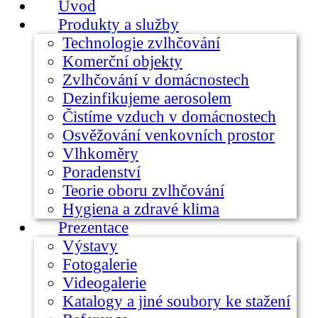
Úvod
Produkty a služby
Technologie zvlhčování
Komerční objekty
Zvlhčování v domácnostech
Dezinfikujeme aerosolem
Čistíme vzduch v domácnostech
Osvěžování venkovních prostor
Vlhkoměry
Poradenství
Teorie oboru zvlhčování
Hygiena a zdravé klima
Prezentace
Výstavy
Fotogalerie
Videogalerie
Katalogy a jiné soubory ke stažení