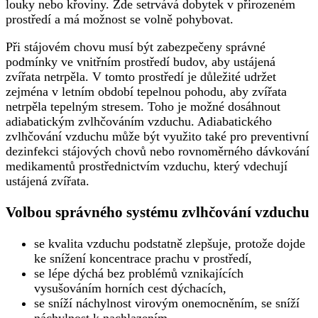
louky nebo křoviny. Zde setrvává dobytek v přirozeném
prostředí a má možnost se volně pohybovat.
Při stájovém chovu musí být zabezpečeny správné
podmínky ve vnitřním prostředí budov, aby ustájená
zvířata netrpěla. V tomto prostředí je důležité udržet
zejména v letním období tepelnou pohodu, aby zvířata
netrpěla tepelným stresem. Toho je možné dosáhnout
adiabatickým zvlhčováním vzduchu. Adiabatického
zvlhčování vzduchu může být využito také pro preventivní
dezinfekci stájových chovů nebo rovnoměrného dávkování
medikamentů prostřednictvím vzduchu, který vdechují
ustájená zvířata.
Volbou správného systému zvlhčování vzduchu
se kvalita vzduchu podstatně zlepšuje, protože dojde
ke snížení koncentrace prachu v prostředí,
se lépe dýchá bez problémů vznikajících
vysušováním horních cest dýchacích,
se sníží náchylnost virovým onemocněním, se sníží
náchylnost k nachlazením,