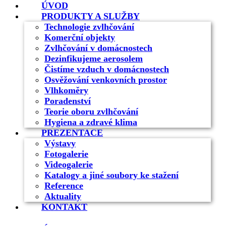
ÚVOD
PRODUKTY A SLUŽBY
Technologie zvlhčování
Komerční objekty
Zvlhčování v domácnostech
Dezinfikujeme aerosolem
Čistíme vzduch v domácnostech
Osvěžování venkovních prostor
Vlhkoměry
Poradenství
Teorie oboru zvlhčování
Hygiena a zdravé klima
PREZENTACE
Výstavy
Fotogalerie
Videogalerie
Katalogy a jiné soubory ke stažení
Reference
Aktuality
KONTAKT